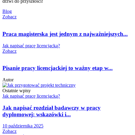
drzwi do przyszłości!
Blog
Zobacz
Praca magisterska jest jednym z najważniejszych...
Jak napisać pracę licencjacką?
Zobacz
Pisanie pracy licencjackiej to ważny etap w...
Autor
Ostatnie wpisy
Jak napisać pracę licencjacką?
Jak napisać rozdział badawczy w pracy
dyplomowej: wskazówki i...
10 października 2025
Zobacz