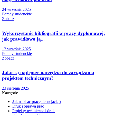
24 września 2025
Porady studenckie
Zobacz
Wykorzystanie bibliografii w pracy dyplomowej:
jak prawidłowo ją...
12 września 2025
Porady studenckie
Zobacz
Jakie są najlepsze narzędzia do zarządzania
projektem technicznym?
23 sierpnia 2025
Kategorie
Jak napisać pracę licencjacką?
Druk i oprawa prac
Projekty techniczne i druk