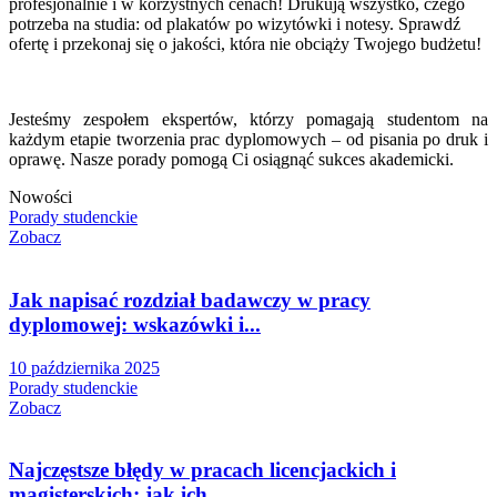
profesjonalnie i w korzystnych cenach! Drukują wszystko, czego
potrzeba na studia: od plakatów po wizytówki i notesy. Sprawdź
ofertę i przekonaj się o jakości, która nie obciąży Twojego budżetu!
Jesteśmy zespołem ekspertów, którzy pomagają studentom na
każdym etapie tworzenia prac dyplomowych – od pisania po druk i
oprawę. Nasze porady pomogą Ci osiągnąć sukces akademicki.
Nowości
Porady studenckie
Zobacz
Jak napisać rozdział badawczy w pracy
dyplomowej: wskazówki i...
10 października 2025
Porady studenckie
Zobacz
Najczęstsze błędy w pracach licencjackich i
magisterskich: jak ich...