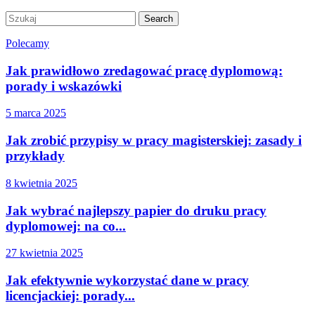
Polecamy
Jak prawidłowo zredagować pracę dyplomową:
porady i wskazówki
5 marca 2025
Jak zrobić przypisy w pracy magisterskiej: zasady i
przykłady
8 kwietnia 2025
Jak wybrać najlepszy papier do druku pracy
dyplomowej: na co...
27 kwietnia 2025
Jak efektywnie wykorzystać dane w pracy
licencjackiej: porady...