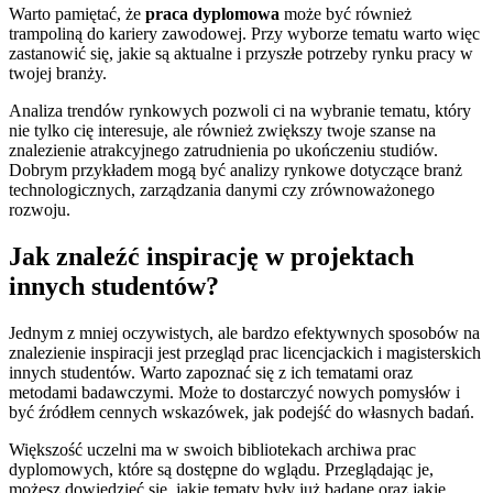
Warto pamiętać, że
praca dyplomowa
może być również
trampoliną do kariery zawodowej. Przy wyborze tematu warto więc
zastanowić się, jakie są aktualne i przyszłe potrzeby rynku pracy w
twojej branży.
Analiza trendów rynkowych pozwoli ci na wybranie tematu, który
nie tylko cię interesuje, ale również zwiększy twoje szanse na
znalezienie atrakcyjnego zatrudnienia po ukończeniu studiów.
Dobrym przykładem mogą być analizy rynkowe dotyczące branż
technologicznych, zarządzania danymi czy zrównoważonego
rozwoju.
Jak znaleźć inspirację w projektach
innych studentów?
Jednym z mniej oczywistych, ale bardzo efektywnych sposobów na
znalezienie inspiracji jest przegląd prac licencjackich i magisterskich
innych studentów. Warto zapoznać się z ich tematami oraz
metodami badawczymi. Może to dostarczyć nowych pomysłów i
być źródłem cennych wskazówek, jak podejść do własnych badań.
Większość uczelni ma w swoich bibliotekach archiwa prac
dyplomowych, które są dostępne do wglądu. Przeglądając je,
możesz dowiedzieć się, jakie tematy były już badane oraz jakie