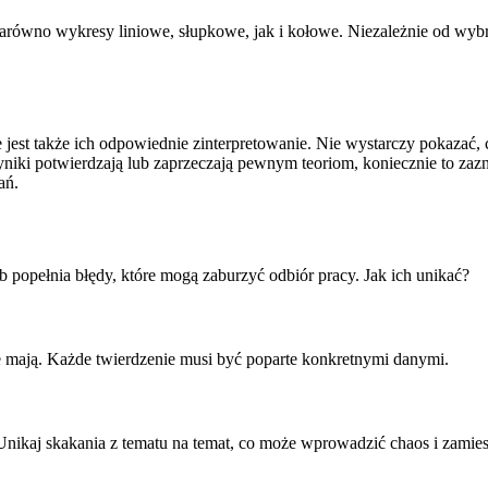
zarówno wykresy liniowe, słupkowe, jak i kołowe. Niezależnie od wyb
st także ich odpowiednie zinterpretowanie. Nie wystarczy pokazać, co
wyniki potwierdzają lub zaprzeczają pewnym teoriom, koniecznie to zaz
ań.
 popełnia błędy, które mogą zaburzyć odbiór pracy. Jak ich unikać?
e mają. Każde twierdzenie musi być poparte konkretnymi danymi.
Unikaj skakania z tematu na temat, co może wprowadzić chaos i zamies