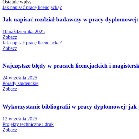
Ostatnie wpisy
Jak napisać pracę licencjacką?
Jak napisać rozdział badawczy w pracy dyplomowej: 
10 października 2025
Zobacz
Jak napisać pracę licencjacką?
Zobacz
Najczęstsze błędy w pracach licencjackich i magisterski
24 września 2025
Porady studenckie
Zobacz
Wykorzystanie bibliografii w pracy dyplomowej: jak 
12 września 2025
Projekty techniczne i druk
Zobacz