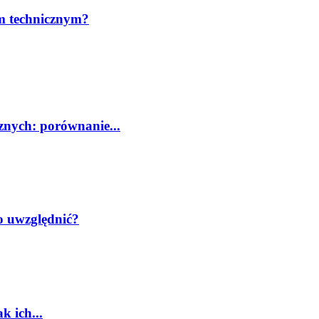
em technicznym?
znych: porównanie...
o uwzględnić?
k ich...