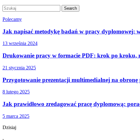
Polecamy
Jak napisać metodykę badań w pracy dyplomowej: ws
13 września 2024
Drukowanie pracy w formacie PDF: krok po kroku, na
21 stycznia 2025
Przygotowanie prezentacji multimedialnej na obronę 
8 lutego 2025
Jak prawidłowo zredagować pracę dyplomową: pora
5 marca 2025
Dzisiaj
,