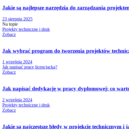
Jakie są najlepsze narzędzia do zarządzania projekt
23 sierpnia 2025
Na topie
Projekty techniczne i druk
Zobacz
Jak wybrać program do tworzenia projektów technic
1 września 2024
Jak napisać pracę licencjacką?
Zobacz
Jak napisać dedykację w pracy dyplomowej: co wart
2 września 2024
Projekty techniczne i druk
Zobacz
Jakie są najczęstsze błędy w projekcie technicznym i ja