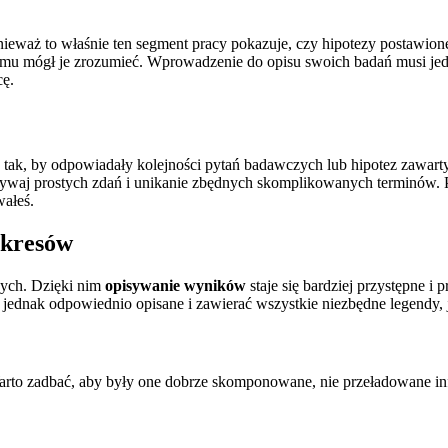
waż to właśnie ten segment pracy pokazuje, czy hipotezy postawione
emu mógł je zrozumieć. Wprowadzenie do opisu swoich badań musi jednak
cę.
tak, by odpowiadały kolejności pytań badawczych lub hipotez zawarty
używaj prostych zdań i unikanie zbędnych skomplikowanych terminów. P
wałeś.
ykresów
wych. Dzięki nim
opisywanie wyników
staje się bardziej przystępne i 
jednak odpowiednio opisane i zawierać wszystkie niezbędne legendy, j
rto zadbać, aby były one dobrze skomponowane, nie przeładowane info