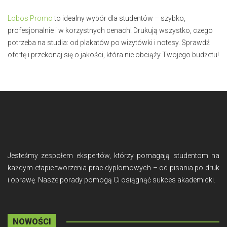
Lobos Promo
to idealny wybór dla studentów – szybko,
profesjonalnie i w korzystnych cenach! Drukują wszystko, czego
potrzeba na studia: od plakatów po wizytówki i notesy. Sprawdź
ofertę i przekonaj się o jakości, która nie obciąży Twojego budżetu!
Jesteśmy zespołem ekspertów, którzy pomagają studentom na
każdym etapie tworzenia prac dyplomowych – od pisania po druk
i oprawę. Nasze porady pomogą Ci osiągnąć sukces akademicki.
NOWOŚCI