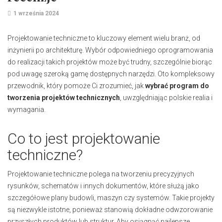
1 września 2024
Projektowanie techniczne to kluczowy element wielu branż, od
inżynierii po architekturę. Wybór odpowiedniego oprogramowania
do realizacji takich projektów może być trudny, szczególnie biorąc
pod uwagę szeroką gamę dostępnych narzędzi. Oto kompleksowy
przewodnik, który pomoże Ci zrozumieć, jak
wybrać program do
tworzenia projektów technicznych
, uwzględniając polskie realia i
wymagania.
Co to jest projektowanie
techniczne?
Projektowanie techniczne polega na tworzeniu precyzyjnych
rysunków, schematów i innych dokumentów, które służą jako
szczegółowe plany budowli, maszyn czy systemów. Takie projekty
są niezwykle istotne, ponieważ stanowią dokładne odwzorowanie
przyszłych produktów lub struktur. Aby osiągnąć najlepsze