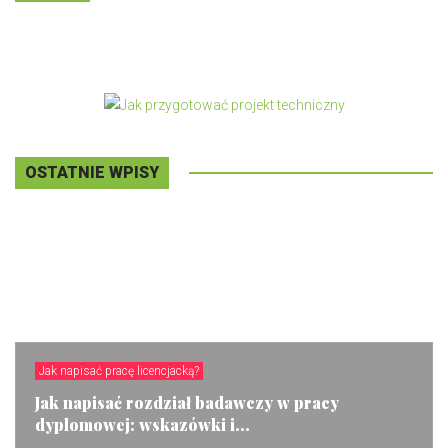
OSTATNIE WPISY
Jak napisać pracę licencjacką?
Jak napisać rozdział badawczy w pracy
dyplomowej: wskazówki i...