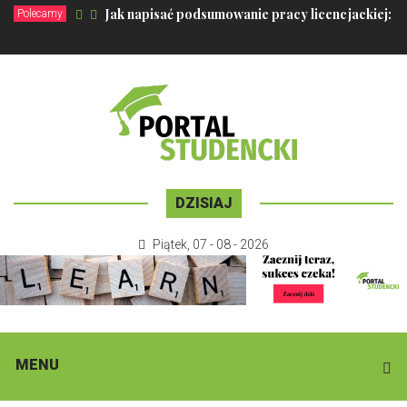
Jak napisać podsumowanie pracy licencjackiej: c
Polecamy
DZISIAJ
Piątek
,
07 - 08 - 2026
MENU