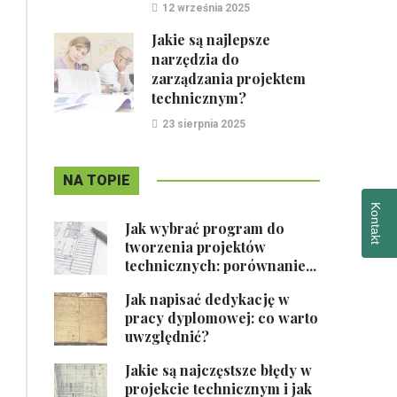
12 września 2025
Jakie są najlepsze
narzędzia do
zarządzania projektem
technicznym?
23 sierpnia 2025
NA TOPIE
Kontakt
Jak wybrać program do
tworzenia projektów
technicznych: porównanie...
Jak napisać dedykację w
pracy dyplomowej: co warto
uwzględnić?
Jakie są najczęstsze błędy w
projekcie technicznym i jak