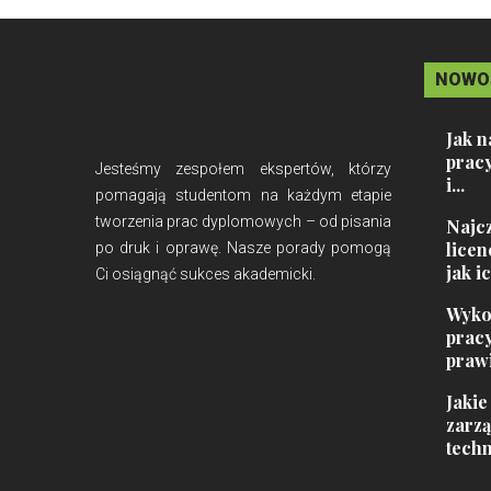
NOWO
Jak n
prac
Jesteśmy zespołem ekspertów, którzy
i...
pomagają studentom na każdym etapie
tworzenia prac dyplomowych – od pisania
Najcz
licen
po druk i oprawę. Nasze porady pomogą
jak ic
Ci osiągnąć sukces akademicki.
Wykor
prac
prawi
Jakie
zarz
tech