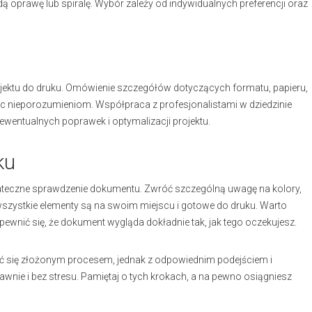
 oprawę lub spiralę. Wybór zależy od indywidualnych preferencji oraz
ojektu do druku. Omówienie szczegółów dotyczących formatu, papieru,
ec nieporozumieniom. Współpraca z profesjonalistami w dziedzinie
wentualnych poprawek i optymalizacji projektu.
ku
tateczne sprawdzenie dokumentu. Zwróć szczególną uwagę na kolory,
e wszystkie elementy są na swoim miejscu i gotowe do druku. Warto
ewnić się, że dokument wygląda dokładnie tak, jak tego oczekujesz.
 się złożonym procesem, jednak z odpowiednim podejściem i
ie i bez stresu. Pamiętaj o tych krokach, a na pewno osiągniesz