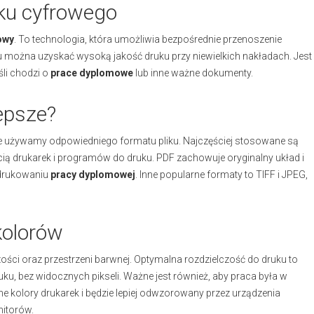
uku cyfrowego
owy
. To technologia, która umożliwia bezpośrednie przenoszenie
emu można uzyskać wysoką jakość druku przy niewielkich nakładach. Jest
li chodzi o
prace dyplomowe
lub inne ważne dokumenty.
lepsze?
że używamy odpowiedniego formatu pliku. Najczęściej stosowane są
cią drukarek i programów do druku. PDF zachowuje oryginalny układ i
 drukowaniu
pracy dyplomowej
. Inne popularne formaty to TIFF i JPEG,
kolorów
ości oraz przestrzeni barwnej. Optymalna rozdzielczość do druku to
ku, bez widocznych pikseli. Ważne jest również, aby praca była w
e kolory drukarek i będzie lepiej odwzorowany przez urządzenia
nitorów.