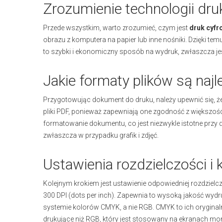
Zrozumienie technologii dr
Przede wszystkim, warto zrozumieć, czym jest
druk cyfr
obrazu z komputera na papier lub inne nośniki. Dzięki t
to szybki i ekonomiczny sposób na wydruk, zwłaszcza jeś
Jakie formaty plików są naj
Przygotowując dokument do druku, należy upewnić się, 
pliki PDF, ponieważ zapewniają one zgodność z większoś
formatowanie dokumentu, co jest niezwykle istotne przy
zwłaszcza w przypadku grafik i zdjęć.
Ustawienia rozdzielczości i 
Kolejnym krokiem jest ustawienie odpowiedniej rozdzielcz
300 DPI (dots per inch). Zapewnia to wysoką jakość wydru
systemie kolorów CMYK, a nie RGB. CMYK to ich oryginaln
drukujące niż RGB, który jest stosowany na ekranach mo