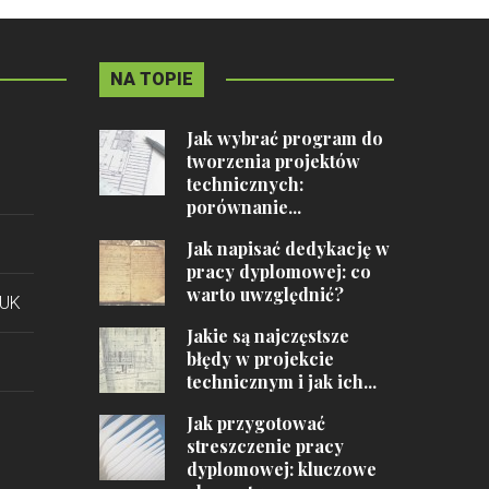
NA TOPIE
Jak wybrać program do
tworzenia projektów
technicznych:
porównanie...
Jak napisać dedykację w
pracy dyplomowej: co
warto uwzględnić?
RUK
Jakie są najczęstsze
błędy w projekcie
technicznym i jak ich...
Jak przygotować
streszczenie pracy
dyplomowej: kluczowe