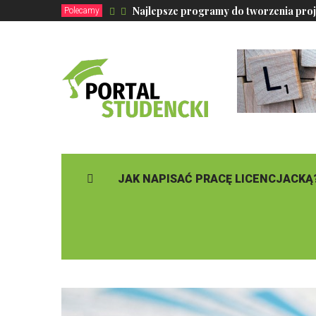
Najlepsze programy do tworzenia proj
Polecamy
JAK NAPISAĆ PRACĘ LICENCJACKĄ