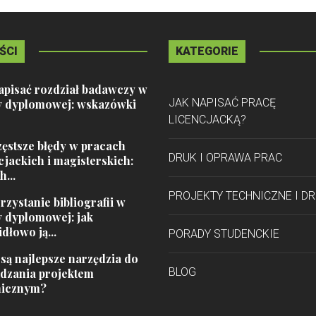
ŚCI
KATEGORIE
apisać rozdział badawczy w
JAK NAPISAĆ PRACĘ
y dyplomowej: wskazówki
LICENCJACKĄ?
ęstsze błędy w pracach
DRUK I OPRAWA PRAC
cjackich i magisterskich:
h...
PROJEKTY TECHNICZNE I D
zystanie bibliografii w
y dyplomowej: jak
dłowo ją...
PORADY STUDENCKIE
 są najlepsze narzędzia do
BLOG
ądzania projektem
nicznym?