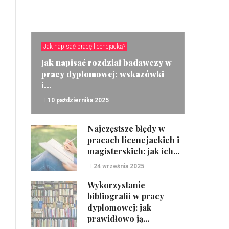
Jak napisać pracę licencjacką?
Jak napisać rozdział badawczy w
pracy dyplomowej: wskazówki
i...
10 października 2025
ZOBACZ
Najczęstsze błędy w
pracach licencjackich i
magisterskich: jak ich...
24 września 2025
Wykorzystanie
bibliografii w pracy
dyplomowej: jak
prawidłowo ją...