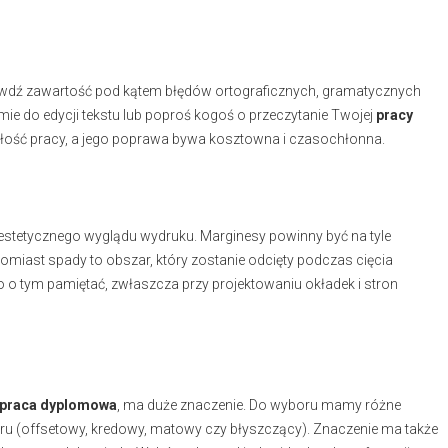
awdź zawartość pod kątem błędów ortograficznych, gramatycznych
mie do edycji tekstu lub poproś kogoś o przeczytanie Twojej
pracy
całość pracy, a jego poprawa bywa kosztowna i czasochłonna.
estetycznego wyglądu wydruku. Marginesy powinny być na tyle
omiast spady to obszar, który zostanie odcięty podczas cięcia
o tym pamiętać, zwłaszcza przy projektowaniu okładek i stron
praca dyplomowa
, ma duże znaczenie. Do wyboru mamy różne
ru (offsetowy, kredowy, matowy czy błyszczący). Znaczenie ma także