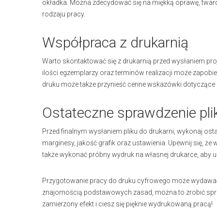
okładka. Można zdecydować się na miękką oprawę, twardą
rodzaju pracy.
Współpraca z drukarnią
Warto skontaktować się z drukarnią przed wysłaniem pr
ilości egzemplarzy oraz terminów realizacji może zapobi
druku może także przynieść cenne wskazówki dotyczące e
Ostateczne sprawdzenie pli
Przed finalnym wysłaniem pliku do drukarni, wykonaj os
marginesy, jakość grafik oraz ustawienia. Upewnij się, ż
także wykonać próbny wydruk na własnej drukarce, aby up
Przygotowanie pracy do druku cyfrowego może wydawać
znajomością podstawowych zasad, można to zrobić sprawn
zamierzony efekt i ciesz się pięknie wydrukowaną pracą!