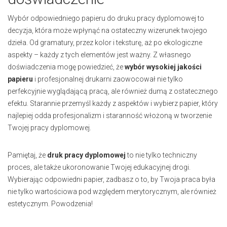
Wybór odpowiedniego papieru do druku pracy dyplomowej to
decyzja, która może wpłynąć na ostateczny wizerunek twojego
dzieła. Od gramatury, przez kolor i teksturę, aż po ekologiczne
aspekty – każdy z tych elementów jest ważny. Z własnego
doświadczenia mogę powiedzieć, że
wybór wysokiej jakości
papieru
i profesjonalnej drukarni zaowocował nie tylko
perfekcyjnie wyglądającą pracą, ale również dumą z ostatecznego
efektu. Starannie przemyśl każdy z aspektów i wybierz papier, który
najlepiej odda profesjonalizm i staranność włożoną w tworzenie
Twojej pracy dyplomowej.
Pamiętaj, że
druk pracy dyplomowej
to nie tylko techniczny
proces, ale także ukoronowanie Twojej edukacyjnej drogi.
Wybierając odpowiedni papier, zadbasz o to, by Twoja praca była
nie tylko wartościowa pod względem merytorycznym, ale również
estetycznym. Powodzenia!