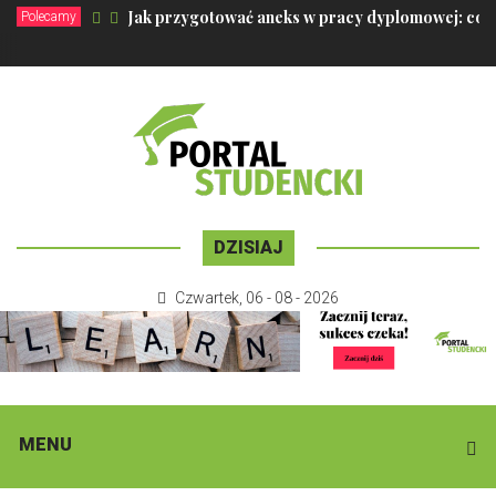
Jak przygotować aneks w pracy dyplomowej: co 
Polecamy
DZISIAJ
Czwartek
,
06 - 08 - 2026
MENU